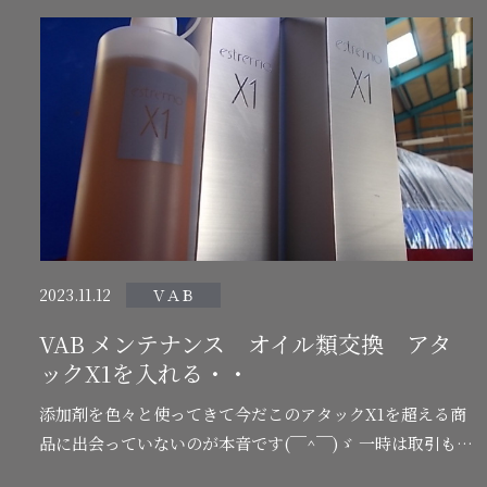
2023.11.12
ＶＡＢ
VAB メンテナンス オイル類交換 アタ
ックX1を入れる・・
添加剤を色々と使ってきて今だこのアタックX1を超える商
品に出会っていないのが本音です(￣^￣)ゞ 一時は取引も危
うところでしたが現時点では購入できますヨ＼(^o^)／ 内