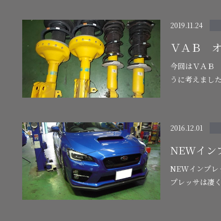
もう片側の通路
2019.11.24
ＶＡＢ 
今回はＶＡＢ
うに考えました
正 BILSTE
2016.12.01
NEWイン
NEWインプレッサがピッ
プレッサは凄く
た、TVだった