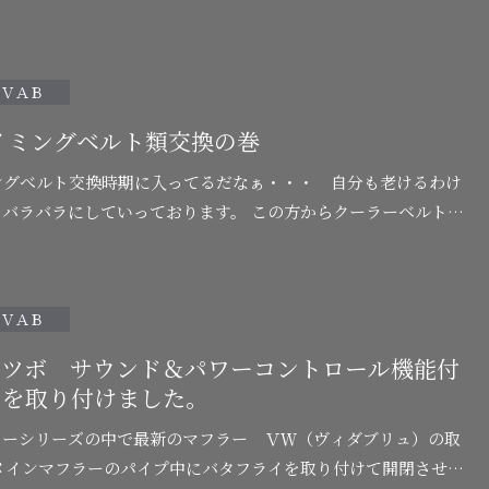
燃機ではどうしてもフリクション…
ＶＡＢ
イミングベルト類交換の巻
ングべルト交換時期に入ってるだなぁ・・・ 自分も老けるわけ
そくバラバラにしていっております。 この方からクーラーベルトが
ョンとなり張り調整が出来ません。交換する…
ＶＡＢ
ジツボ サウンド＆パワーコントロール機能付
ーを取り付けました。
ラーシリーズの中で最新のマフラー ＶＷ（ヴィダブリュ）の取
メインマフラーのパイプ中にバタフライを取り付けて開閉させ、