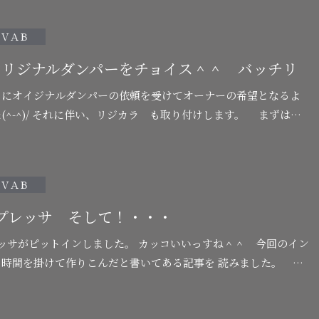
から排気ガスを抜く！ もちろん効率は良いとは…
ＶＡＢ
オリジナルダンパーをチョイス＾＾ バッチリ
 にオイジナルダンパーの依頼を受けてオーナーの希望となるよ
(^-^)/ それに伴い、リジカラ も取り付けします。 まずは純
IN [ビルシュタイン) を取り外…
ＶＡＢ
プレッサ そして！・・・
トインしました。 カッコいいっすね＾＾ 今回のイン
時間を掛けて作りこんだと書いてある記事を 読みました。 ま
かなんだったか忘れましたが、聴覚からも…