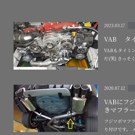
ぎる耐久性もあり、たくさんの…
2023.03.17
VAB タ
VABもタイミ
だ(笑) さっ
オートテンシ
2020.07.12
VABにフ
きマフラ
フジツボマフ
り付けです。 