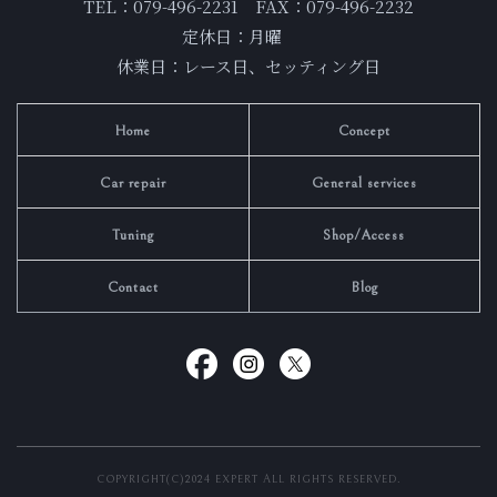
TEL：079-496-2231 FAX：079-496-2232
定休日：月曜
休業日：レース日、セッティング日
Home
Concept
Car repair
General services
Tuning
Shop/Access
Contact
Blog
COPYRIGHT(C)2024 EXPERT ALL RIGHTS RESERVED.