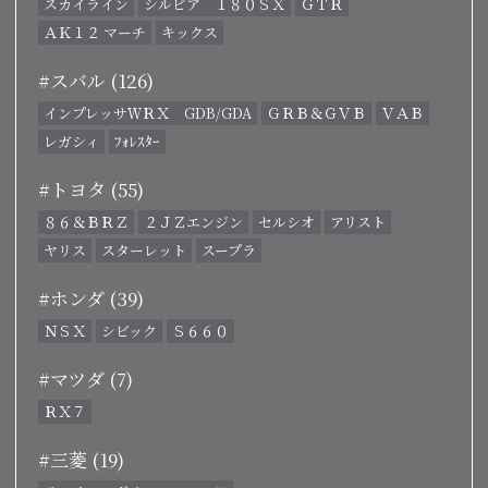
スカイライン
シルビア １８０ＳＸ
ＧＴＲ
ＡＫ１２ マーチ
キックス
#スバル (126)
インプレッサＷＲＸ GDB/GDA
ＧＲＢ＆ＧＶＢ
ＶＡＢ
レガシィ
ﾌｫﾚｽﾀｰ
#トヨタ (55)
８６＆ＢＲＺ
２ＪＺエンジン
セルシオ
アリスト
ヤリス
スターレット
スープラ
#ホンダ (39)
ＮＳＸ
シビック
Ｓ６６０
#マツダ (7)
ＲＸ７
#三菱 (19)