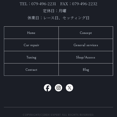
TEL：079-496-2231 FAX：079-496-2232
定休日：月曜
休業日：レース日、セッティング日
Home
Concept
Car repair
General services
Tuning
Shop/Access
Contact
Blog
COPYRIGHT(C)2024 EXPERT ALL RIGHTS RESERVED.