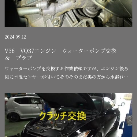
2024.09.12
V36 VQ37エンジン ウォーターポンプ交換
＆ プラブ
ウォーターポンプを交換する作業依頼ですが、エンジン後ろ
側に水温センサーが付いてそのそのまだ奥の方から水漏れの
後を発見。...…