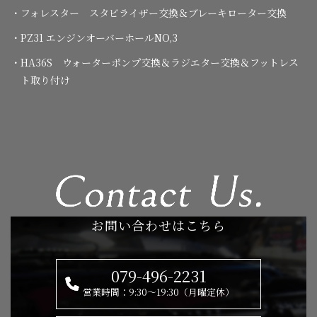
・フォレスター スタビライザー交換＆ブレーキローター交換
・PZ31 エンジンオーバーホールNO,3
・HA36S ウォーターポンプ交換＆ラジエター交換＆フットレス
ト取り付け
お問い合わせはこちら
079-496-2231
営業時間：9:30～19:30（月曜定休）