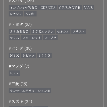
#スバル (126)
インプレッサＷＲＸ GDB/GDA
ＧＲＢ＆ＧＶＢ
ＶＡＢ
レガシィ
ﾌｫﾚｽﾀｰ
#トヨタ (55)
８６＆ＢＲＺ
２ＪＺエンジン
セルシオ
アリスト
ヤリス
スターレット
スープラ
#ホンダ (39)
ＮＳＸ
シビック
Ｓ６６０
#マツダ (7)
ＲＸ７
#三菱 (19)
ランサーエボリューションⅢ
#スズキ (24)