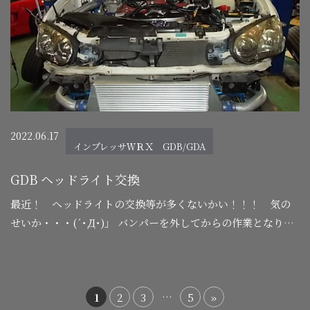
2022.06.17
インプレッサＷＲＸ GDB/GDA
GDB ヘッドライト交換
最近！ ヘッドライトの交換等が多くないかい！！！ 気の
せいか・・・(´･Д･)」 バンパーを外してからの作業となりま
す。 前置きインタークーラーはこの車用で寸法から測っ
て特注したものです。 Ｌ側のヘ…
…
1
2
3
5
»