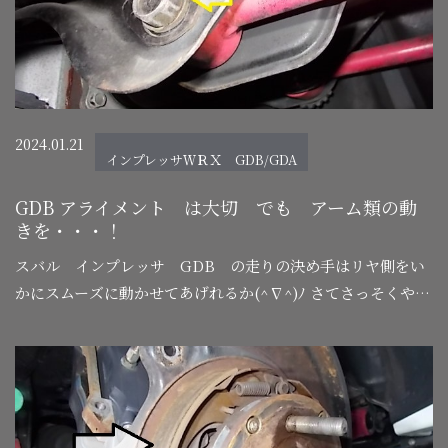
2024.01.21
インプレッサＷＲＸ GDB/GDA
GDB アライメント は大切 でも アーム類の動
きを・・・！
スバル インプレッサ GDB の走りの決め手はリヤ側をい
かにスムーズに動かせてあげれるか(^∇^)ﾉ さてさっそくやっ
て見よーーーー
リヤーのトー調整はここ１ケ所で変
身ワッシャ…