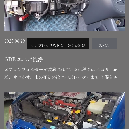
2025.06.29
インプレッサＷＲＸ GDB/GDA
スバル
GDB エバポ洗浄
エアコンフィルターが装着されている車種では ホコリ、花
粉、食べかす、虫の死がいはエバポレーターまでは 混入され
ないと思いますがフィルターレスの車種はやばい・・・
是…