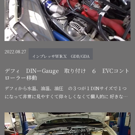
2022.08.27
インプレッサＷＲＸ GDB/GDA
デフィ DINーGauge 取り付け ６ EVCコント
ローラー移動
デフィから水温、油温、油圧 の３つが１DINサイズで１つ
になって非常に見やすくて仰々しくなくて個人的に 好きな商
品です。 段々とシンプルが好きになってきています。 さて
さっそく取り付け開始ー－。 まず…