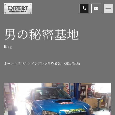
男の秘密基地
Blog
ホーム
>
スバル
>
インプレッサＷＲＸ GDB/GDA