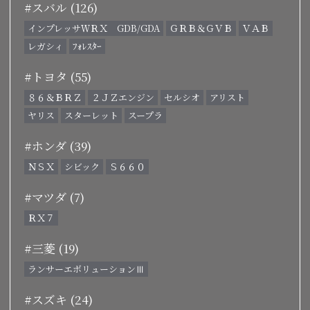
#スバル (126)
インプレッサＷＲＸ GDB/GDA
ＧＲＢ＆ＧＶＢ
ＶＡＢ
レガシィ
ﾌｫﾚｽﾀｰ
#トヨタ (55)
８６＆ＢＲＺ
２ＪＺエンジン
セルシオ
アリスト
ヤリス
スターレット
スープラ
#ホンダ (39)
ＮＳＸ
シビック
Ｓ６６０
#マツダ (7)
ＲＸ７
#三菱 (19)
ランサーエボリューションⅢ
#スズキ (24)