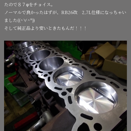
たので８７φをチョイス。
ノーマルで良かったはずが、RB26改 2,7L仕様になっちゃい
ました((^∀^*))
そして純正品より安いときたもんだ！！！