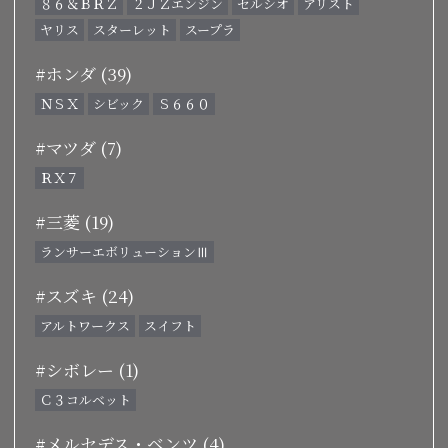
８６＆ＢＲＺ
２ＪＺエンジン
セルシオ
アリスト
ヤリス
スターレット
スープラ
#ホンダ (39)
ＮＳＸ
シビック
Ｓ６６０
#マツダ (7)
ＲＸ７
#三菱 (19)
ランサーエボリューションⅢ
#スズキ (24)
アルトワークス
スイフト
#シボレー (1)
Ｃ３コルベット
#メルセデス・ベンツ (4)