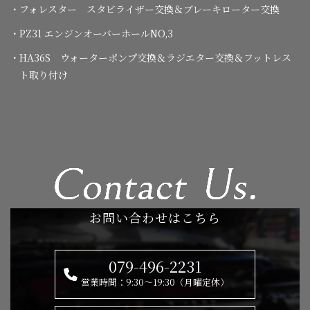
・フォレスター スタビライザー交換＆ブレーキローター交換
・PZ31 エンジンオーバーホールNO,3
・HA36S ウォーターポンプ交換＆ラジエター交換＆フットレス
ト取り付け
お問い合わせはこちら
079-496-2231
営業時間：9:30～19:30（月曜定休）