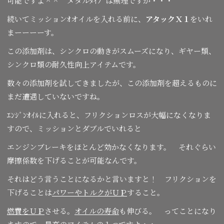
可能ですよ＾＾ メタルﾀｲﾌﾟは無理ですが・・・
続いてミッションｵオイルを入れる前に、
アタックＸ１
をいれ
まーーーーす。
この添加剤は、シンクロの動きがスムーズになり、ギヤー類、
シンクロ類の耐久性向上アイテムです。
数々の添加剤を試してきましたが、この添加剤を超えるものに
まだ遭遇していないですね。
ｴﾝｼﾞﾝｵｲﾙに入れると、フリクションロスが大幅になくなりま
すので、ミッションとダブルでいれると
エンジンブレーキをほとんど効かなくなります。 それぐらい
摩擦係数を下げることが可能なんです。
それはどう言うことになるかと言いますと！ フリクションを
下げることは
パワーやトルクがＵＰ
すること。
燃費をＵＰ
させる。
オイルの寿命
も伸びる。 ってことになり