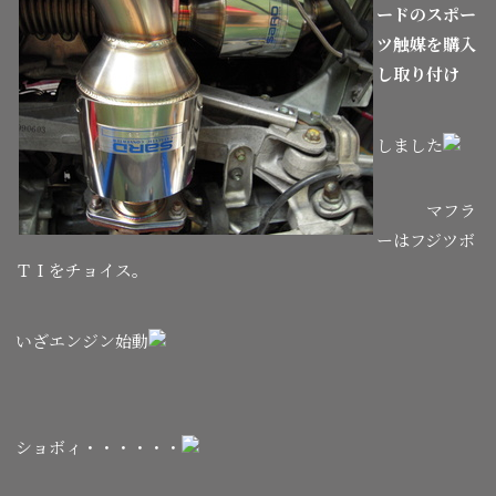
ードのスポー
ツ触媒を購入
し取り付け
しました
マフラ
ーはフジツボ
ＴＩをチョイス。
いざエンジン始動
ショボィ・・・・・・